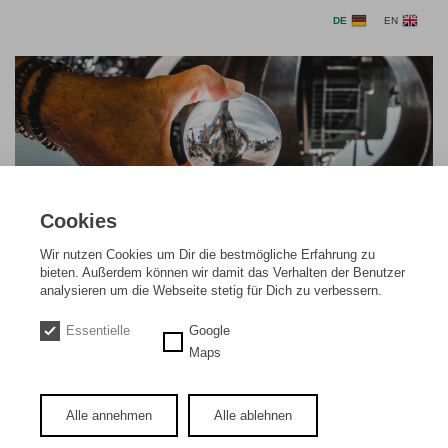
DE
EN
Cookies
Wir nutzen Cookies um Dir die bestmögliche Erfahrung zu
Ausbildung zum Immobilienkaufmann
bieten. Außerdem können wir damit das Verhalten der Benutzer
(m/w/d)
analysieren um die Webseite stetig für Dich zu verbessern.
Aufgaben:
Essentielle
Google
Maps
Betreuung der Bestandsobjekte der Firmengruppe Westarp
Umfangreiche Mieterbetreuung in allen Belangen rund um die
Bewirtschaftung unserer Immobilien
Bearbeitung von Mängelmeldungen
Alle annehmen
Alle ablehnen
Vergabe von Dienstleistungsverträgen mit anschließender