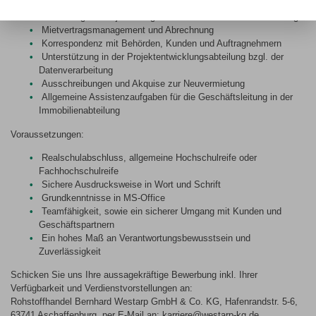
Rechnungsprüfung
Sammlung von objektbezogenen Daten und deren Verarbeitung
Mietvertragsmanagement und Abrechnung
Korrespondenz mit Behörden, Kunden und Auftragnehmern
Unterstützung in der Projektentwicklungsabteilung bzgl. der
Datenverarbeitung
Ausschreibungen und Akquise zur Neuvermietung
Allgemeine Assistenzaufgaben für die Geschäftsleitung in der
Immobilienabteilung
Voraussetzungen:
Realschulabschluss, allgemeine Hochschulreife oder
Fachhochschulreife
Sichere Ausdrucksweise in Wort und Schrift
Grundkenntnisse in MS-Office
Teamfähigkeit, sowie ein sicherer Umgang mit Kunden und
Geschäftspartnern
Ein hohes Maß an Verantwortungsbewusstsein und
Zuverlässigkeit
Schicken Sie uns Ihre aussagekräftige Bewerbung inkl. Ihrer
Verfügbarkeit und Verdienstvorstellungen an:
Rohstoffhandel Bernhard Westarp GmbH & Co. KG, Hafenrandstr. 5-6,
63741 Aschaffenburg, per E-Mail an: karriere@westarp-kg.de