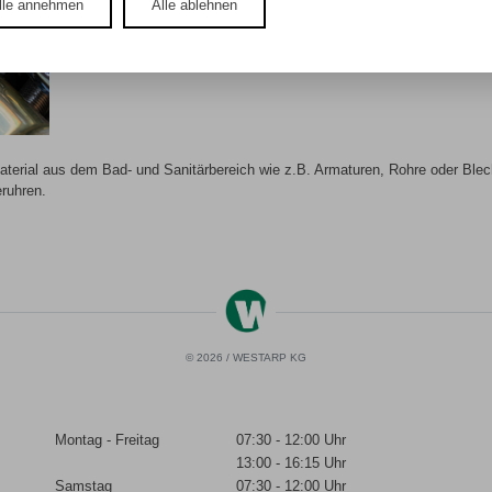
lle annehmen
Alle ablehnen
erial aus dem Bad- und Sanitärbereich wie z.B. Armaturen, Rohre oder Blech
ruhren.
© 2026 / WESTARP KG
Montag - Freitag
07:30 - 12:00 Uhr
13:00 - 16:15 Uhr
Samstag
07:30 - 12:00 Uhr