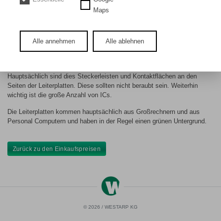
DE
EN
Maps
Leiterplatten Klasse 1 A
Alle annehmen
Alle ablehnen
Bei diesem Material muss eine Vergoldung äußerlich sichtbar sein.
Hauptsächlich sind dies Steckerleisten und Kontaktflächen an den
Seiten der Leiterplatten. Diese sollten nicht beraubt sein. Weiterhin
wichtig ist die große Anzahl von ICs.
Die Leiterplatten kommen hauptsächlich aus Großrechnern und aus
Personal Computern und haben in der Regel einen grünen Untergrund.
Zurück zu den Einkaufspreisen
© 2026 / WESTARP KG