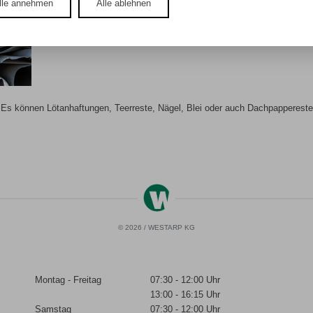
lle annehmen
Alle ablehnen
Es können Lötanhaftungen, Teerreste, Nägel, Blei oder auch Dachpappereste 
© 2026 / WESTARP KG
Montag - Freitag
07:30 - 12:00 Uhr
13:00 - 16:15 Uhr
Samstag
07:30 - 12:00 Uhr