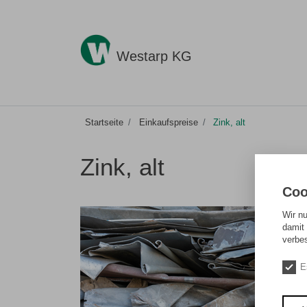
Westarp KG
Startseite
Einkaufspreise
Zink, alt
Zink, alt
Coo
Wir n
damit 
verbe
E