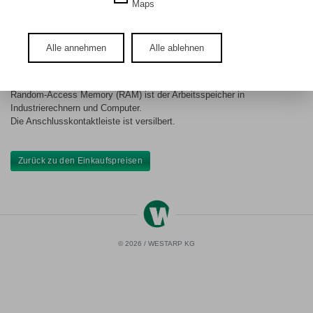
DE
EN
Maps
RAM mit Silberkontakten
Alle annehmen
Alle ablehnen
Random-Access Memory (RAM) ist der Arbeitsspeicher in
Industrierechnern und Computer.
Die Anschlusskontaktleiste ist versilbert.
Zurück zu den Einkaufspreisen
© 2026 / WESTARP KG