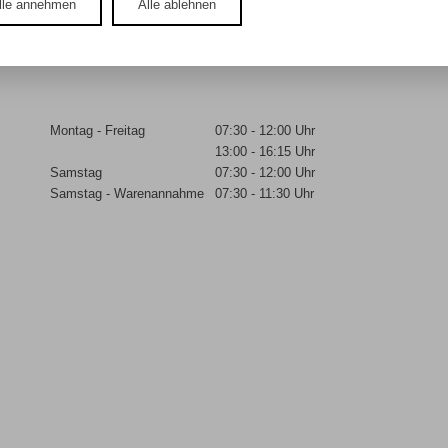
lle annehmen
Alle ablehnen
© 2026 / WESTARP KG
Montag - Freitag
07:30 - 12:00 Uhr
13:00 - 16:15 Uhr
Samstag
07:30 - 12:00 Uhr
Samstag - Warenannahme
07:30 - 11:30 Uhr