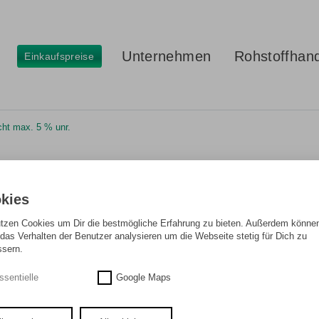
Unternehmen
Rohstoffhan
Einkaufspreise
ht max. 5 % unr.
scht max. 5 % unr.
kies
utzen Cookies um Dir die bestmögliche Erfahrung zu bieten. Außerdem können
das Verhalten der Benutzer analysieren um die Webseite stetig für Dich zu
 Metallbearbeitung an Dreh- oder Fräsanlagen entstehen. Die Späne sollten tr
ssern.
ssentielle
Google Maps