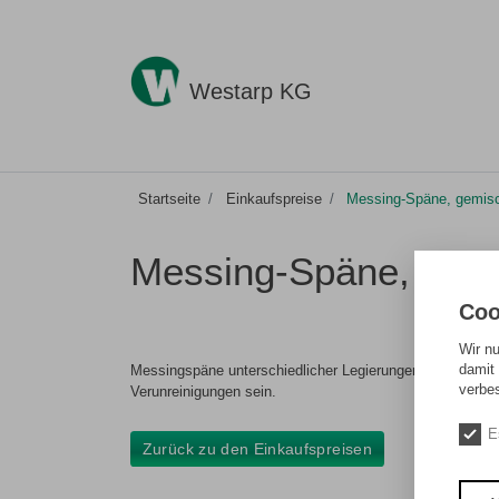
Westarp KG
Startseite
Einkaufspreise
Messing-Späne, gemisc
Messing-Späne, gemi
Coo
Wir n
damit 
Messingspäne unterschiedlicher Legierungen, die bei der
verbe
Verunreinigungen sein.
E
Zurück zu den Einkaufspreisen