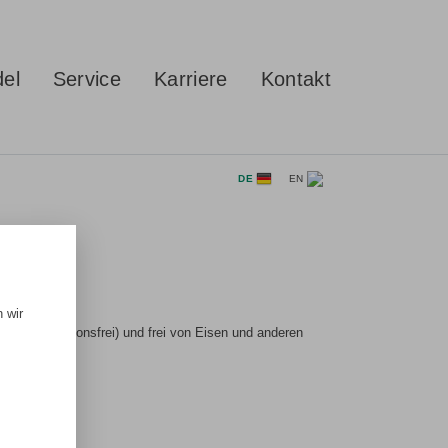
del
Service
Karriere
Kontakt
DE
EN
 wir
ocken (emulsionsfrei) und frei von Eisen und anderen