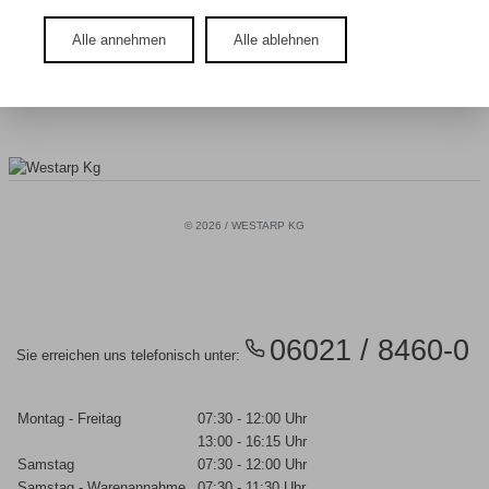
Chromstahl
Alle annehmen
Alle ablehnen
Zurück zu den Einkaufspreisen
© 2026 / WESTARP KG
06021 / 8460-0
Sie erreichen uns telefonisch unter:
Montag - Freitag
07:30 - 12:00 Uhr
13:00 - 16:15 Uhr
Samstag
07:30 - 12:00 Uhr
Samstag - Warenannahme
07:30 - 11:30 Uhr